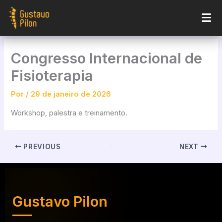
Ir
para
o
conteúdo
Congresso Internacional de
Fisioterapia
Por
/
29 de janeiro de 2026
Workshop, palestra e treinamento.
PREVIOUS
NEXT
Gustavo Pilon