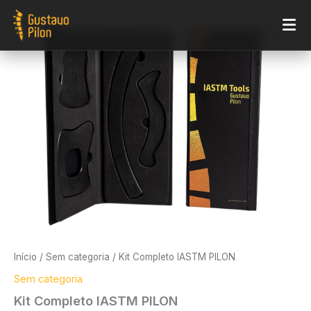
Ir
Kit
para
Completo
o
IASTM
conteúdo
PILON
quantidade
Início
/
Sem categoria
/ Kit Completo IASTM PILON
Sem categoria
Kit Completo IASTM PILON